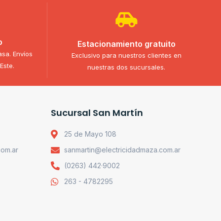
o
Estacionamiento gratuito
asa. Envíos
Exclusivo para nuestros clientes en
Este.
nuestras dos sucursales.
Sucursal San Martín
25 de Mayo 108
com.ar
sanmartin@electricidadmaza.com.ar
(0263) 442·9002
263 - 4782295