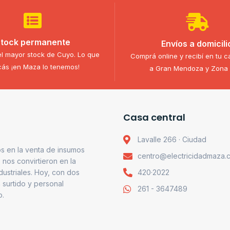
tock permanente
Envíos a domicili
l mayor stock de Cuyo. Lo que
Comprá online y recibí en tu c
ás ¡en Maza lo tenemos!
a Gran Mendoza y Zona 
Casa central
Lavalle 266 · Ciudad
s en la venta de insumos
centro@electricidadmaza.
o nos convirtieron en la
ndustriales. Hoy, con dos
420·2022
 surtido y personal
261 - 3647489
o.