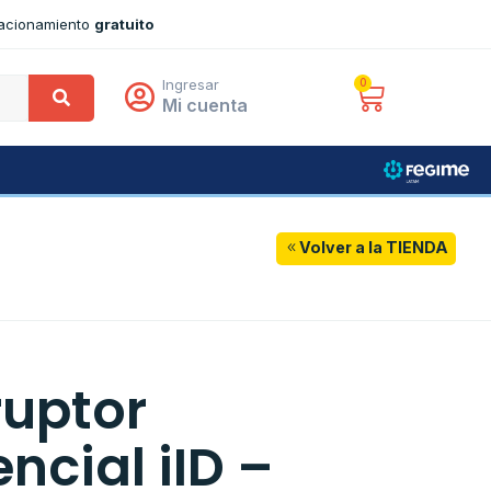
tacionamiento
gratuito
Ingresar
0
Mi cuenta
Volver a la TIENDA
ruptor
encial iID –