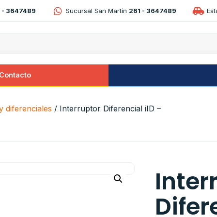
 - 3647489
Sucursal San Martín
261 - 3647489
Es
Contacto
 diferenciales
/ Interruptor Diferencial iID –
Inter
Difer