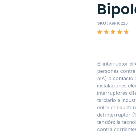
Bipol
SKU :
A9R10225
El interruptor di
personas contra 
mA) o contacto 
instalaciones el
interruptores dife
terciario e indus
entre conductores
del interruptor 
tensión: la tecn
contra corriente