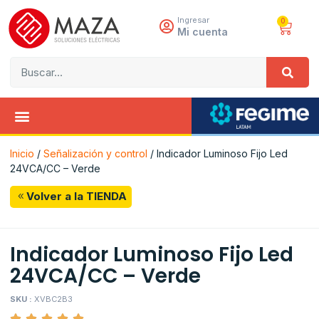
Ingresar
0
Mi cuenta
Inicio
/
Señalización y control
/ Indicador Luminoso Fijo Led
24VCA/CC – Verde
Volver a la TIENDA
Indicador Luminoso Fijo Led
24VCA/CC – Verde
SKU :
XVBC2B3