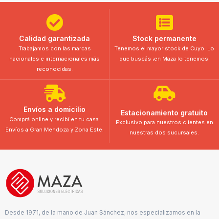
Calidad garantizada
Stock permanente
Trabajamos con las marcas
Tenemos el mayor stock de Cuyo. Lo
nacionales e internacionales más
que buscás ¡en Maza lo tenemos!
reconocidas.
Envíos a domicilio
Estacionamiento gratuito
Comprá online y recibí en tu casa.
Exclusivo para nuestros clientes en
Envíos a Gran Mendoza y Zona Este.
nuestras dos sucursales.
Desde 1971, de la mano de Juan Sánchez, nos especializamos en la