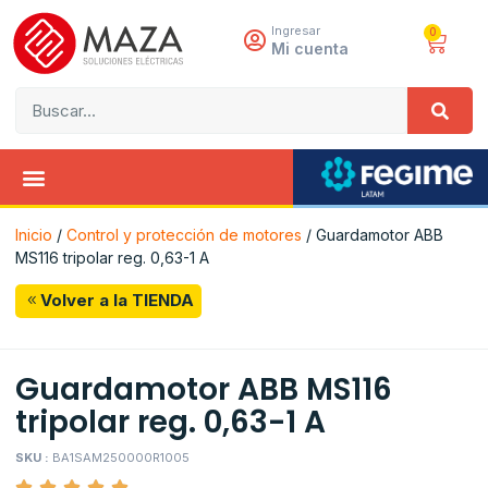
Ingresar
0
Mi cuenta
Inicio
/
Control y protección de motores
/ Guardamotor ABB
MS116 tripolar reg. 0,63-1 A
Volver a la TIENDA
Guardamotor ABB MS116
tripolar reg. 0,63-1 A
SKU :
BA1SAM250000R1005