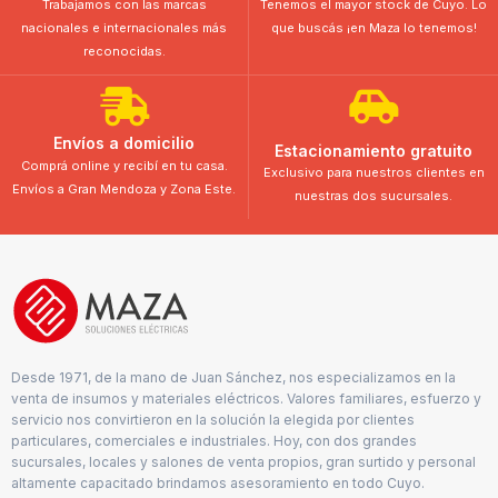
Trabajamos con las marcas
Tenemos el mayor stock de Cuyo. Lo
nacionales e internacionales más
que buscás ¡en Maza lo tenemos!
reconocidas.
Envíos a domicilio
Estacionamiento gratuito
Comprá online y recibí en tu casa.
Exclusivo para nuestros clientes en
Envíos a Gran Mendoza y Zona Este.
nuestras dos sucursales.
Desde 1971, de la mano de Juan Sánchez, nos especializamos en la
venta de insumos y materiales eléctricos. Valores familiares, esfuerzo y
servicio nos convirtieron en la solución la elegida por clientes
particulares, comerciales e industriales. Hoy, con dos grandes
sucursales, locales y salones de venta propios, gran surtido y personal
altamente capacitado brindamos asesoramiento en todo Cuyo.