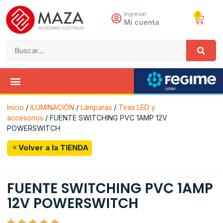
Ingresar
0
Mi cuenta
Inicio
/
ILUMINACIÓN
/
Lámparas
/
Tiras LED y
accesorios
/ FUENTE SWITCHING PVC 1AMP 12V
POWERSWITCH
Volver a la TIENDA
FUENTE SWITCHING PVC 1AMP
12V POWERSWITCH