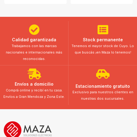
Calidad garantizada
Stock permanente
Trabajamos con las marcas
Tenemos el mayor stock de Cuyo. Lo
nacionales e internacionales más
que buscás ¡en Maza lo tenemos!
reconocidas.
Envíos a domicilio
Estacionamiento gratuito
Comprá online y recibí en tu casa.
Exclusivo para nuestros clientes en
Envíos a Gran Mendoza y Zona Este.
nuestras dos sucursales.