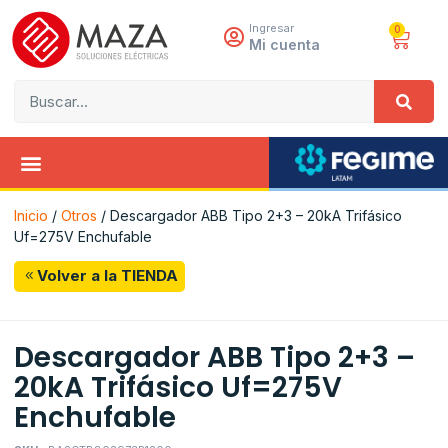
Ingresar
0
Mi cuenta
Inicio
/
Otros
/ Descargador ABB Tipo 2+3 – 20kA Trifásico
Uf=275V Enchufable
Volver a la TIENDA
Descargador ABB Tipo 2+3 –
20kA Trifásico Uf=275V
Enchufable