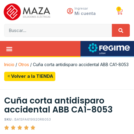
Ingresar
0
Mi cuenta
Inicio
/
Otros
/ Cuña corta antidisparo accidental ABB CA1-8053
Volver a la TIENDA
Cuña corta antidisparo
accidental ABB CA1-8053
SKU :
BA1SFA619920R8053