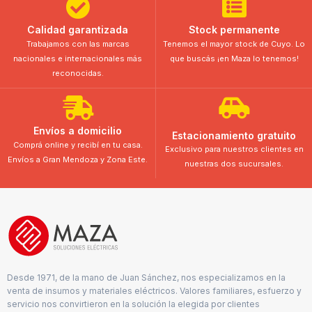
Calidad garantizada
Stock permanente
Trabajamos con las marcas
Tenemos el mayor stock de Cuyo. Lo
nacionales e internacionales más
que buscás ¡en Maza lo tenemos!
reconocidas.
Envíos a domicilio
Estacionamiento gratuito
Comprá online y recibí en tu casa.
Exclusivo para nuestros clientes en
Envíos a Gran Mendoza y Zona Este.
nuestras dos sucursales.
Desde 1971, de la mano de Juan Sánchez, nos especializamos en la
venta de insumos y materiales eléctricos. Valores familiares, esfuerzo y
servicio nos convirtieron en la solución la elegida por clientes