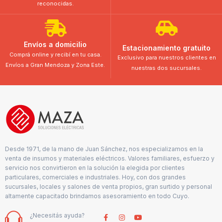
reconocidas.
Envíos a domicilio
Estacionamiento gratuito
Comprá online y recibí en tu casa.
Exclusivo para nuestros clientes en
Envíos a Gran Mendoza y Zona Este.
nuestras dos sucursales.
Desde 1971, de la mano de Juan Sánchez, nos especializamos en la
venta de insumos y materiales eléctricos. Valores familiares, esfuerzo y
servicio nos convirtieron en la solución la elegida por clientes
particulares, comerciales e industriales. Hoy, con dos grandes
sucursales, locales y salones de venta propios, gran surtido y personal
altamente capacitado brindamos asesoramiento en todo Cuyo.
¿Necesitás ayuda?