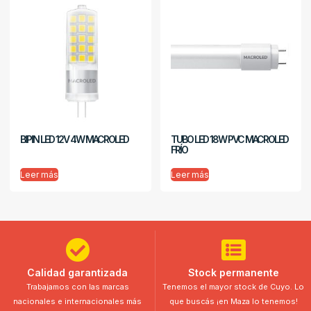
BIPIN LED 12V 4W MACROLED
TUBO LED 18W PVC MACROLED
FRÍO
Leer más
Leer más
Calidad garantizada
Stock permanente
Trabajamos con las marcas
Tenemos el mayor stock de Cuyo. Lo
nacionales e internacionales más
que buscás ¡en Maza lo tenemos!