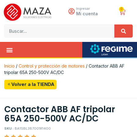
Ingresar
0
Mi cuenta
Inicio
/
Control y protección de motores
/ Contactor ABB AF
tripolar 65A 250-500V AC/DC
Volver a la TIENDA
Contactor ABB AF tripolar
65A 250-500V AC/DC
SKU :
BA1SBL387001R1400