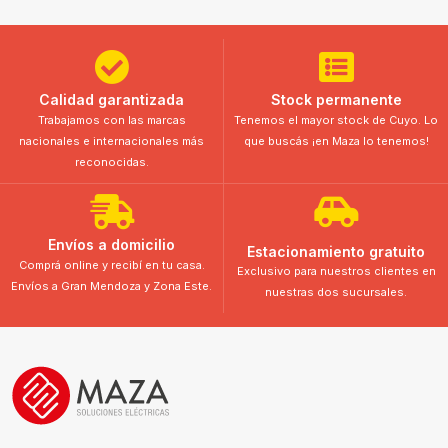
Calidad garantizada
Stock permanente
Trabajamos con las marcas
Tenemos el mayor stock de Cuyo. Lo
nacionales e internacionales más
que buscás ¡en Maza lo tenemos!
reconocidas.
Envíos a domicilio
Estacionamiento gratuito
Comprá online y recibí en tu casa.
Exclusivo para nuestros clientes en
Envíos a Gran Mendoza y Zona Este.
nuestras dos sucursales.