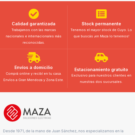
Calidad garantizada
Stock permanente
Trabajamos con las marcas
Tenemos el mayor stock de Cuyo. Lo
nacionales e internacionales más
que buscás ¡en Maza lo tenemos!
reconocidas.
Envíos a domicilio
Estacionamiento gratuito
Comprá online y recibí en tu casa.
Exclusivo para nuestros clientes en
Envíos a Gran Mendoza y Zona Este.
nuestras dos sucursales.
Desde 1971, de la mano de Juan Sánchez, nos especializamos en la