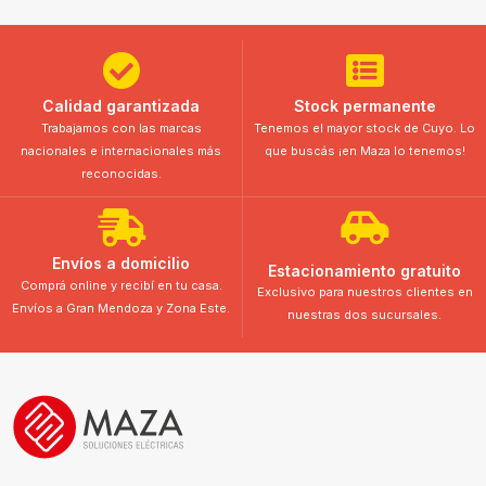
Calidad garantizada
Stock permanente
Trabajamos con las marcas
Tenemos el mayor stock de Cuyo. Lo
nacionales e internacionales más
que buscás ¡en Maza lo tenemos!
reconocidas.
Envíos a domicilio
Estacionamiento gratuito
Comprá online y recibí en tu casa.
Exclusivo para nuestros clientes en
Envíos a Gran Mendoza y Zona Este.
nuestras dos sucursales.