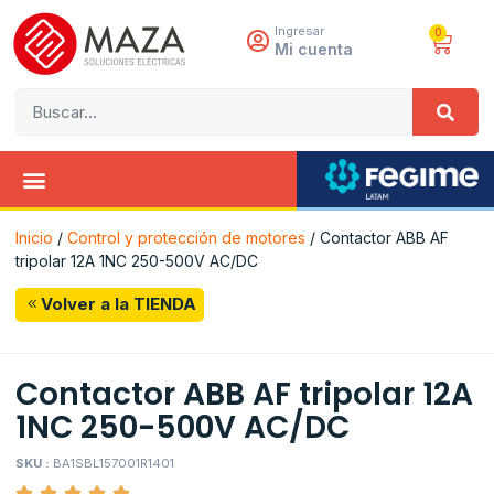
Ingresar
0
Mi cuenta
Inicio
/
Control y protección de motores
/ Contactor ABB AF
tripolar 12A 1NC 250-500V AC/DC
Volver a la TIENDA
Contactor ABB AF tripolar 12A
1NC 250-500V AC/DC
SKU :
BA1SBL157001R1401