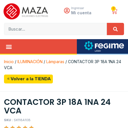
Ingresar
0
Mi cuenta
Inicio
/
ILUMINACIÓN
/
Lámparas
/ CONTACTOR 3P 18A 1NA 24
VCA
Volver a la TIENDA
CONTACTOR 3P 18A 1NA 24
VCA
SKU :
SK118A10B