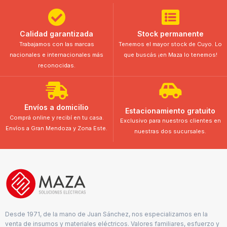
Calidad garantizada
Stock permanente
Trabajamos con las marcas
Tenemos el mayor stock de Cuyo. Lo
nacionales e internacionales más
que buscás ¡en Maza lo tenemos!
reconocidas.
Envíos a domicilio
Estacionamiento gratuito
Comprá online y recibí en tu casa.
Exclusivo para nuestros clientes en
Envíos a Gran Mendoza y Zona Este.
nuestras dos sucursales.
Desde 1971, de la mano de Juan Sánchez, nos especializamos en la
venta de insumos y materiales eléctricos. Valores familiares, esfuerzo y