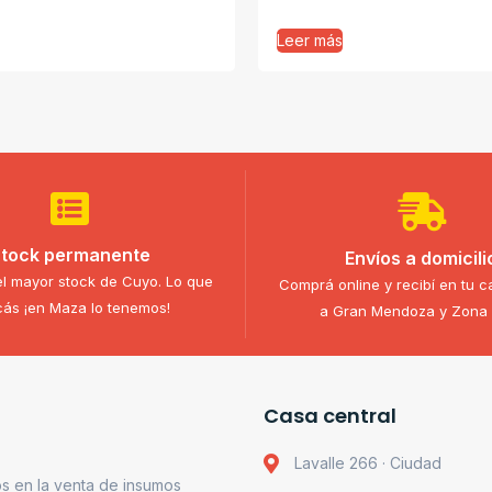
Leer más
tock permanente
Envíos a domicili
l mayor stock de Cuyo. Lo que
Comprá online y recibí en tu c
ás ¡en Maza lo tenemos!
a Gran Mendoza y Zona 
Casa central
Lavalle 266 · Ciudad
s en la venta de insumos