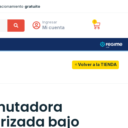
tacionamiento
gratuito
Ingresar
0
Mi cuenta
Volver a la TIENDA
utadora
rizada bajo