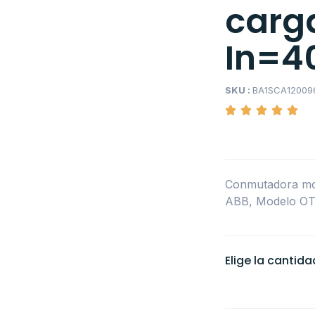
carg
In=40
SKU :
BA1SCA12009
Conmutadora mot
ABB, Modelo 
Elige la cantid