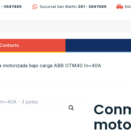
 - 3647489
Sucursal San Martín
261 - 3647489
Es
Contacto
 motorizada bajo carga ABB OTM40 In=40A
Conm
moto