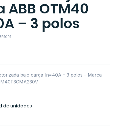
a ABB OTM40
A – 3 polos
6R1001
orizada bajo carga In=40A – 3 polos – Marca
OTM40F3CMA230V
ad de unidades