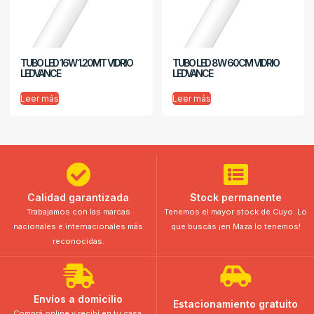
TUBO LED 16W 1.20MT VIDRIO
TUBO LED 8W 60CM VIDRIO
LEDVANCE
LEDVANCE
Leer más
Leer más
Calidad garantizada
Stock permanente
Trabajamos con las marcas
Tenemos el mayor stock de Cuyo. Lo
nacionales e internacionales más
que buscás ¡en Maza lo tenemos!
reconocidas.
Envíos a domicilio
Estacionamiento gratuito
Comprá online y recibí en tu casa.