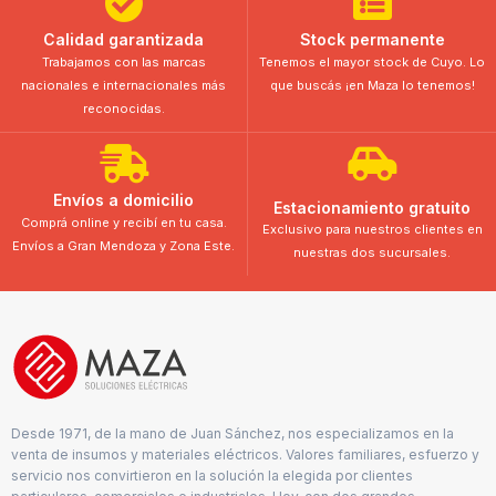
Calidad garantizada
Stock permanente
Trabajamos con las marcas
Tenemos el mayor stock de Cuyo. Lo
nacionales e internacionales más
que buscás ¡en Maza lo tenemos!
reconocidas.
Envíos a domicilio
Estacionamiento gratuito
Comprá online y recibí en tu casa.
Exclusivo para nuestros clientes en
Envíos a Gran Mendoza y Zona Este.
nuestras dos sucursales.
Desde 1971, de la mano de Juan Sánchez, nos especializamos en la
venta de insumos y materiales eléctricos. Valores familiares, esfuerzo y
servicio nos convirtieron en la solución la elegida por clientes