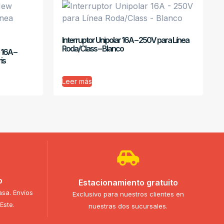
Interruptor Unipolar 16A – 250V para Línea
Roda/Class – Blanco
 16A –
is
Leer más
o
Estacionamiento gratuito
asa. Envíos
Exclusivo para nuestros clientes en
Este.
nuestras dos sucursales.