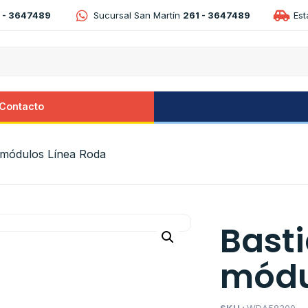
 - 3647489
Sucursal San Martín
261 - 3647489
Es
Contacto
3 módulos Línea Roda
Basti
módu