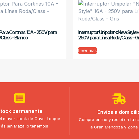
 Para Cortinas 10A – 250V para
Interruptor Unipolar «New Style»
/Class – Blanco
250V para Línea Roda/Class – Gr
Leer más
tock permanente
Envíos a domicili
l mayor stock de Cuyo. Lo que
Comprá online y recibí en tu c
ás ¡en Maza lo tenemos!
a Gran Mendoza y Zona 