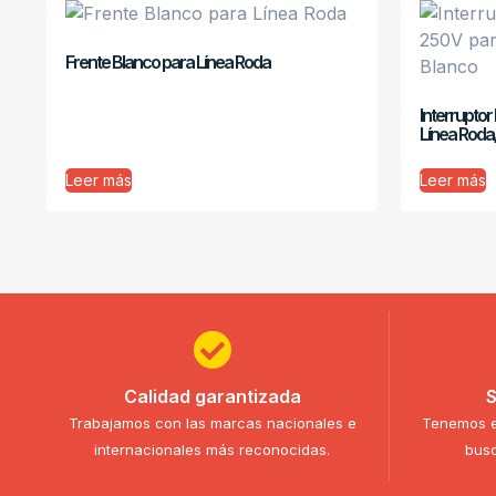
Frente Blanco para Línea Roda
Interruptor
Línea Roda
Leer más
Leer más
Calidad garantizada
S
Trabajamos con las marcas nacionales e
Tenemos e
internacionales más reconocidas.
busc