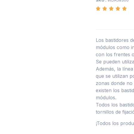
SKU :
WDA58300
Los bastidores de
módulos como in
con los frentes 
Se pueden utiliz
Además, la líne
que se utilizan p
zonas donde no 
existen los bast
módulos.
Todos los bastid
tornillos de fijaci
¡Todos los produ