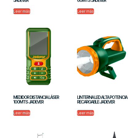
JADEVER
60MTS JADEVER
Leer más
Leer más
MEDIDOR DISTANCIA LÁSER
LINTERNA LED ALTA POTENCIA
100MTS JADEVER
RECARGABLE JADEVER
Leer más
Leer más