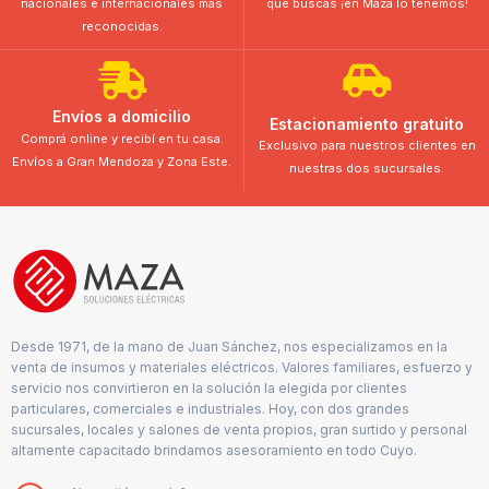
nacionales e internacionales más
que buscás ¡en Maza lo tenemos!
reconocidas.
Envíos a domicilio
Estacionamiento gratuito
Comprá online y recibí en tu casa.
Exclusivo para nuestros clientes en
Envíos a Gran Mendoza y Zona Este.
nuestras dos sucursales.
Desde 1971, de la mano de Juan Sánchez, nos especializamos en la
venta de insumos y materiales eléctricos. Valores familiares, esfuerzo y
servicio nos convirtieron en la solución la elegida por clientes
particulares, comerciales e industriales. Hoy, con dos grandes
sucursales, locales y salones de venta propios, gran surtido y personal
altamente capacitado brindamos asesoramiento en todo Cuyo.