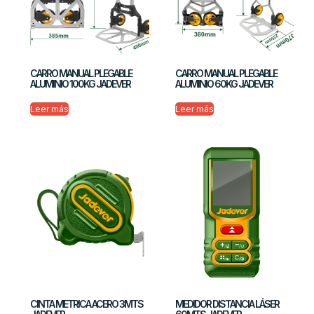
CARRO MANUAL PLEGABLE
CARRO MANUAL PLEGABLE
ALUMINIO 100KG JADEVER
ALUMINIO 60KG JADEVER
Leer más
Leer más
CINTA METRICA ACERO 3MTS
MEDIDOR DISTANCIA LÁSER