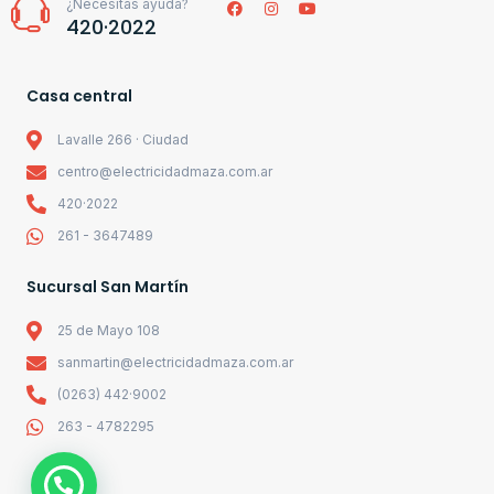
¿Necesitás ayuda?
420·2022
Casa central
Lavalle 266 · Ciudad
centro@electricidadmaza.com.ar
420·2022
261 - 3647489
Sucursal San Martín
25 de Mayo 108
sanmartin@electricidadmaza.com.ar
(0263) 442·9002
263 - 4782295
1