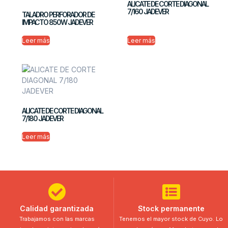
ALICATE DE CORTE DIAGONAL
7/160 JADEVER
TALADRO PERFORADOR DE
IMPACTO 850W JADEVER
Leer más
Leer más
ALICATE DE CORTE DIAGONAL
7/180 JADEVER
Leer más
Calidad garantizada
Stock permanente
Trabajamos con las marcas
Tenemos el mayor stock de Cuyo. Lo