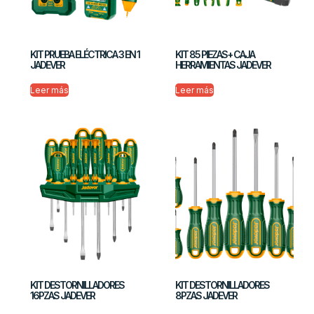
KIT PRUEBA ELÉCTRICA 3 EN 1
KIT 85 PIEZAS+ CAJA
JADEVER
HERRAMIENTAS JADEVER
Leer más
Leer más
KIT DESTORNILLADORES
KIT DESTORNILLADORES
16PZAS JADEVER
8PZAS JADEVER