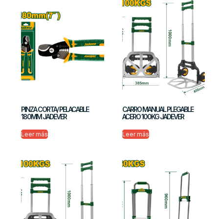
PINZA CORTA/ PELACABLE
CARRO MANUAL PLEGABLE
180MM JADEVER
ACERO 100KG JADEVER
Leer más
Leer más