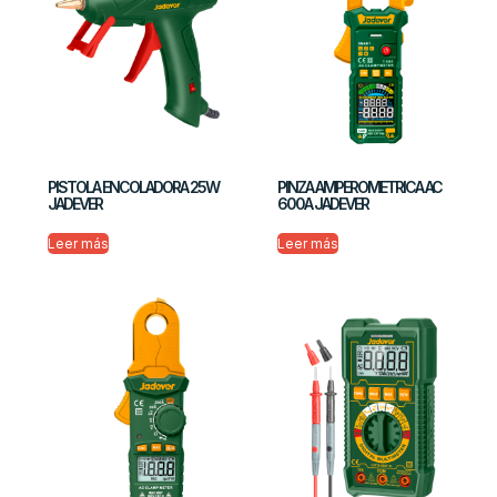
PISTOLA ENCOLADORA 25W
PINZA AMPEROMETRICA AC
JADEVER
600A JADEVER
Leer más
Leer más