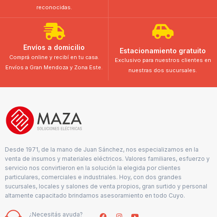
reconocidas.
Envíos a domicilio
Estacionamiento gratuito
Comprá online y recibí en tu casa.
Exclusivo para nuestros clientes en
Envíos a Gran Mendoza y Zona Este.
nuestras dos sucursales.
Desde 1971, de la mano de Juan Sánchez, nos especializamos en la
venta de insumos y materiales eléctricos. Valores familiares, esfuerzo y
servicio nos convirtieron en la solución la elegida por clientes
particulares, comerciales e industriales. Hoy, con dos grandes
sucursales, locales y salones de venta propios, gran surtido y personal
altamente capacitado brindamos asesoramiento en todo Cuyo.
¿Necesitás ayuda?