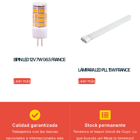
BIPIN LED 12V 7W G6.5 FRANCE
LÁMPARA LED PLL 15W FRANCE
Leer más
Leer más
Calidad garantizada
Stock permanente
Trabajamos con las marcas
Tenemos el mayor stock de Cuyo. Lo
nacionales e internacionales más
que buscás ¡en Maza lo tenemos!